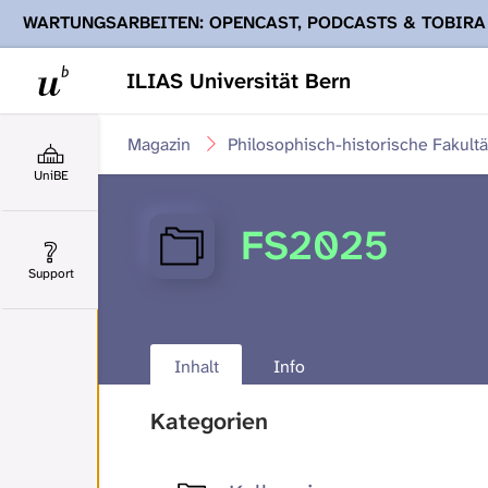
WARTUNGSARBEITEN: OPENCAST, PODCASTS & TOBIRA
Ihnen Podcasts, Opencast-Videos und Tobira nicht zur Verf
ILIAS Universität Bern
Magazin
Philosophisch-historische Fakultä
UniBE
FS2025
Support
Inhalt
Info
Kategorien