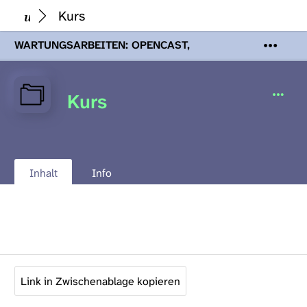
Kurs
WARTUNGSARBEITEN: OPENCAST,
PODCASTS & TOBIRA
Mi 19. August
2026 08:00 - 16:00 Uhr | Aufgrund von
Wartungsarbeiten an den Opencast-
Kurs
Servern werden Ihnen Podcasts,
Opencast-Videos und Tobira nicht zur
Verfügung stehen. Kontakt:
www.podcast.unibe.ch
Inhalt
Info
Link in Zwischenablage kopieren