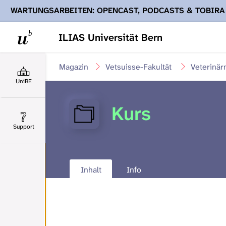
WARTUNGSARBEITEN: OPENCAST, PODCASTS & TOBIRA
Ihnen Podcasts, Opencast-Videos und Tobira nicht zur Verf
ILIAS Universität Bern
Magazin
Vetsuisse-Fakultät
Veterinär
UniBE
Kurs
Support
Inhalt
Info