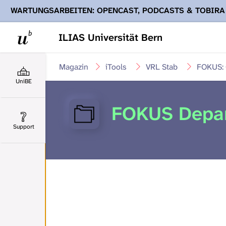
WARTUNGSARBEITEN: OPENCAST, PODCASTS & TOBIRA
Ihnen Podcasts, Opencast-Videos und Tobira nicht zur Verf
ILIAS Universität Bern
Magazin
iTools
VRL Stab
FOKUS: 
UniBE
FOKUS Depar
Support