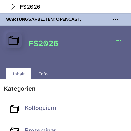
FS2026
WARTUNGSARBEITEN: OPENCAST,
PODCASTS & TOBIRA
Mi 19. August
2026 08:00 - 16:00 Uhr | Aufgrund von
Wartungsarbeiten an den Opencast-
FS2026
Servern werden Ihnen Podcasts,
Opencast-Videos und Tobira nicht zur
Verfügung stehen. Kontakt:
www.podcast.unibe.ch
Inhalt
Info
Kategorien
Kolloquium
Proseminar