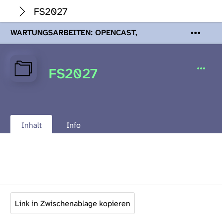
FS2027
WARTUNGSARBEITEN: OPENCAST,
PODCASTS & TOBIRA
Mi 19. August
2026 08:00 - 16:00 Uhr | Aufgrund von
Wartungsarbeiten an den Opencast-
FS2027
Servern werden Ihnen Podcasts,
Opencast-Videos und Tobira nicht zur
Verfügung stehen. Kontakt:
www.podcast.unibe.ch
Inhalt
Info
Link in Zwischenablage kopieren