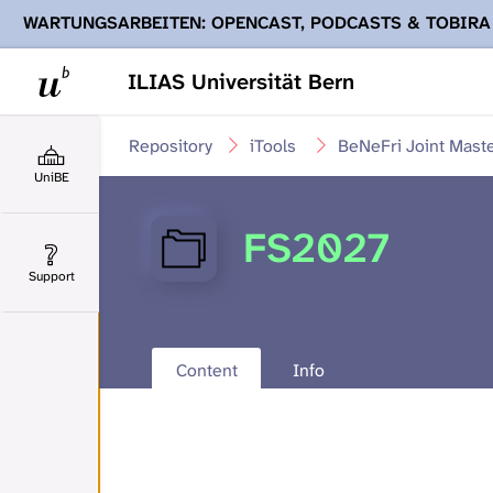
WARTUNGSARBEITEN: OPENCAST, PODCASTS & TOBIRA
Ihnen Podcasts, Opencast-Videos und Tobira nicht zur Verf
ILIAS Universität Bern
Repository
iTools
BeNeFri Joint Mast
UniBE
FS2027
Support
Content
Info