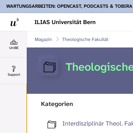
WARTUNGSARBEITEN: OPENCAST, PODCASTS & TOBIRA
Ihnen Podcasts, Opencast-Videos und Tobira nicht zur Verf
ILIAS Universität Bern
Magazin
Theologische Fakultät
UniBE
Theologische
Support
Kategorien
Interdisziplinär Theol. Fa