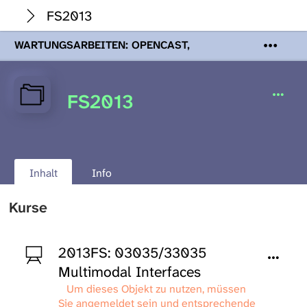
FS2013
WARTUNGSARBEITEN: OPENCAST,
PODCASTS & TOBIRA
Mi 19. August
2026 08:00 - 16:00 Uhr | Aufgrund von
Wartungsarbeiten an den Opencast-
FS2013
Servern werden Ihnen Podcasts,
Opencast-Videos und Tobira nicht zur
Verfügung stehen. Kontakt:
www.podcast.unibe.ch
Inhalt
Info
Kurse
2013FS: 03035/33035
Multimodal Interfaces
Um dieses Objekt zu nutzen, müssen
Sie angemeldet sein und entsprechende