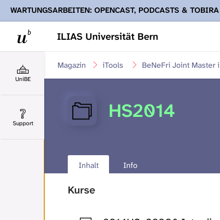
WARTUNGSARBEITEN: OPENCAST, PODCASTS & TOBIRA
Ihnen Podcasts, Opencast-Videos und Tobira nicht zur Verf
ILIAS Universität Bern
Magazin
iTools
BeNeFri Joint Master 
UniBE
HS2014
Support
Inhalt
Info
Kurse