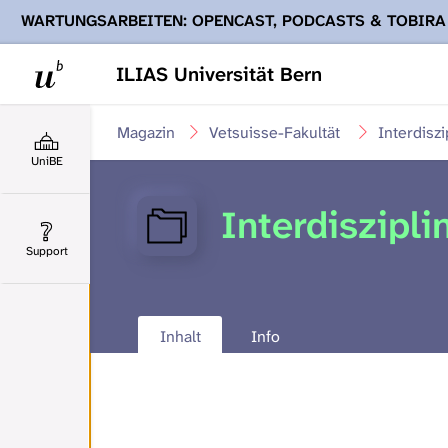
WARTUNGSARBEITEN: OPENCAST, PODCASTS & TOBIRA
Ihnen Podcasts, Opencast-Videos und Tobira nicht zur Verf
ILIAS Universität Bern
Magazin
Vetsuisse-Fakultät
Interdiszi
UniBE
Interdiszipli
Support
Inhalt
Info