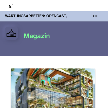
WARTUNGSARBEITEN: OPENCAST,
PODCASTS & TOBIRA
Mi 19. August
2026 08:00 - 16:00 Uhr | Aufgrund von
Wartungsarbeiten an den Opencast-
Magazin
Servern werden Ihnen Podcasts,
Opencast-Videos und Tobira nicht zur
Verfügung stehen. Kontakt:
www.podcast.unibe.ch
Leerer
Titel