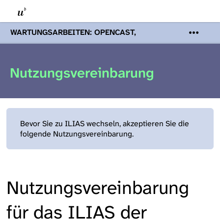
WARTUNGSARBEITEN: OPENCAST,
PODCASTS & TOBIRA
Mi 19. August
2026 08:00 - 16:00 Uhr | Aufgrund von
Wartungsarbeiten an den Opencast-
Nutzungsvereinbarung
Servern werden Ihnen Podcasts,
Opencast-Videos und Tobira nicht zur
Verfügung stehen. Kontakt:
www.podcast.unibe.ch
Bevor Sie zu ILIAS wechseln, akzeptieren Sie die
folgende Nutzungsvereinbarung.
Nutzungsvereinbarung
für das ILIAS der