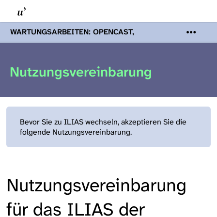
WARTUNGSARBEITEN: OPENCAST,
PODCASTS & TOBIRA
Mi 19. August
2026 08:00 - 16:00 Uhr | Aufgrund von
Wartungsarbeiten an den Opencast-
Nutzungsvereinbarung
Servern werden Ihnen Podcasts,
Opencast-Videos und Tobira nicht zur
Verfügung stehen. Kontakt:
www.podcast.unibe.ch
Bevor Sie zu ILIAS wechseln, akzeptieren Sie die
folgende Nutzungsvereinbarung.
Nutzungsvereinbarung
für das ILIAS der