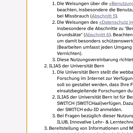
Die Weisungen über die
«Benutzung
beachten, insbesondere die Benutz
bei Missbrauch (
Abschnitt 5
).
Die Weisungen des
«Datenschutz im
insbesondere die Abschnitte zu "Be
Grundsätze" (
Abschnitt 6
). Beachten
um damit besonders schützenswerte
(Bearbeiten umfasst jeden Umgang 
Vernichten).
Diese Nutzungsvereinbarung richtet 
ILIAS der Universität Bern
Die Universität Bern stellt die web
Forschung im Internet zur Verfügung
soll so gestaltet werden, dass Ihre
einsatzbegleitende Forschungen du
ILIAS der Universität Bern ist für B
SWITCH (SWITCHaai)verfügen. Dazu g
der SWITCH edu-ID anmelden.
Bei Fragen bezüglich dieser Nutzun
ILUB, Innovative Lehr- & Lerntechno
Bereitstellung von Informationen und M