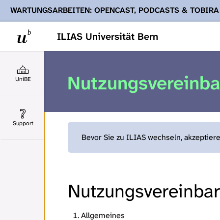
WARTUNGSARBEITEN: OPENCAST, PODCASTS & TOBIRA
Ihnen Podcasts, Opencast-Videos und Tobira nicht zur Verf
ILIAS Universität Bern
Nutzungsvereinb
UniBE
Support
Bevor Sie zu ILIAS wechseln, akzeptier
Nutzungsvereinbaru
Allgemeines