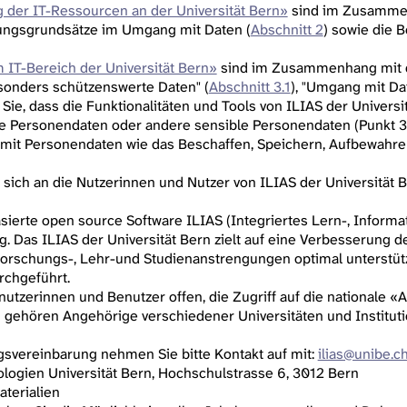
 der IT-Ressourcen an der Universität Bern»
sind im Zusammen
ungsgrundsätze im Umgang mit Daten (
Abschnitt 2
) sowie die
 IT-Bereich der Universität Bern»
sind im Zusammenhang mit d
sonders schützenswerte Daten" (
Abschnitt 3.1
), "Umgang mit Dat
 Sie, dass die Funktionalitäten und Tools von ILIAS der Universi
 Personendaten oder andere sensible Personendaten (Punkt 3.
mit Personendaten wie das Beschaffen, Speichern, Aufbewahre
sich an die Nutzerinnen und Nutzer von ILIAS der Universität B
basierte open source Software ILIAS (Integriertes Lern-, Infor
. Das ILIAS der Universität Bern zielt auf eine Verbesserung 
 Forschungs-, Lehr-und Studienanstrengungen optimal unterstüt
rchgeführt.
enutzerinnen und Benutzer offen, die Zugriff auf die nationale «
ehören Angehörige verschiedener Universitäten und Institutio
gsvereinbarung nehmen Sie bitte Kontakt auf mit:
ilias@unibe.c
logien Universität Bern, Hochschulstrasse 6, 3012 Bern
aterialien