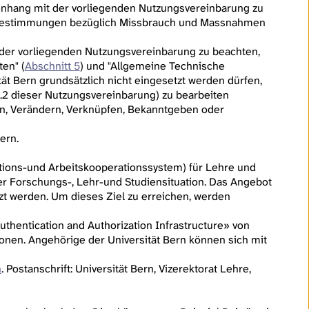
hang mit der vorliegenden Nutzungsvereinbarung zu
 Bestimmungen bezüglich Missbrauch und Massnahmen
er vorliegenden Nutzungsvereinbarung zu beachten,
en" (
Abschnitt 5
) und "Allgemeine Technische
tät Bern grundsätzlich nicht eingesetzt werden dürfen,
2 dieser Nutzungsvereinbarung) zu bearbeiten
n, Verändern, Verknüpfen, Bekanntgeben oder
ern.
mations-und Arbeitskooperationssystem) für Lehre und
der Forschungs-, Lehr-und Studiensituation. Das Angebot
zt werden. Um dieses Ziel zu erreichen, werden
Authentication and Authorization Infrastructure» von
nen. Angehörige der Universität Bern können sich mit
h
. Postanschrift: Universität Bern, Vizerektorat Lehre,