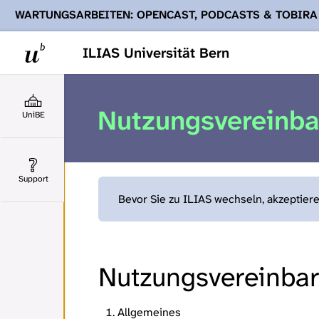
WARTUNGSARBEITEN: OPENCAST, PODCASTS & TOBIRA
Ihnen Podcasts, Opencast-Videos und Tobira nicht zur Verf
ILIAS Universität Bern
Nutzungsvereinb
UniBE
Support
Bevor Sie zu ILIAS wechseln, akzeptier
Nutzungsvereinbaru
Allgemeines