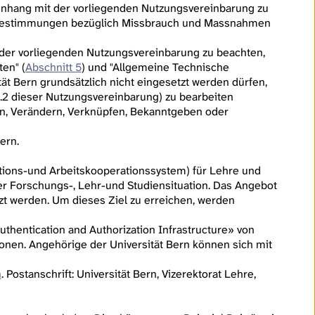
hang mit der vorliegenden Nutzungsvereinbarung zu
 Bestimmungen bezüglich Missbrauch und Massnahmen
er vorliegenden Nutzungsvereinbarung zu beachten,
en" (
Abschnitt 5
) und "Allgemeine Technische
tät Bern grundsätzlich nicht eingesetzt werden dürfen,
2 dieser Nutzungsvereinbarung) zu bearbeiten
n, Verändern, Verknüpfen, Bekanntgeben oder
ern.
mations-und Arbeitskooperationssystem) für Lehre und
der Forschungs-, Lehr-und Studiensituation. Das Angebot
zt werden. Um dieses Ziel zu erreichen, werden
Authentication and Authorization Infrastructure» von
nen. Angehörige der Universität Bern können sich mit
h
. Postanschrift: Universität Bern, Vizerektorat Lehre,