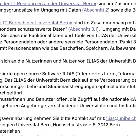
 der IT-Ressourcen an der Universität Bern»
sind im Zusammen
ungsgrundsätze im Umgang mit Daten (
Abschnitt 2
) sowie die
 IT-Bereich der Universität Bern»
sind im Zusammenhang mit d
sonders schützenswerte Daten" (
Abschnitt 3.1
), "Umgang mit Dat
 Sie, dass die Funktionalitäten und Tools von ILIAS der Universi
 Personendaten oder andere sensible Personendaten (Punkt 3.
mit Personendaten wie das Beschaffen, Speichern, Aufbewahre
sich an die Nutzerinnen und Nutzer von ILIAS der Universität B
basierte open source Software ILIAS (Integriertes Lern-, Infor
. Das ILIAS der Universität Bern zielt auf eine Verbesserung 
 Forschungs-, Lehr-und Studienanstrengungen optimal unterstüt
rchgeführt.
enutzerinnen und Benutzer offen, die Zugriff auf die nationale «
ehören Angehörige verschiedener Universitäten und Institutio
gsvereinbarung nehmen Sie bitte Kontakt auf mit:
ilias@unibe.c
logien Universität Bern, Hochschulstrasse 6, 3012 Bern
aterialien