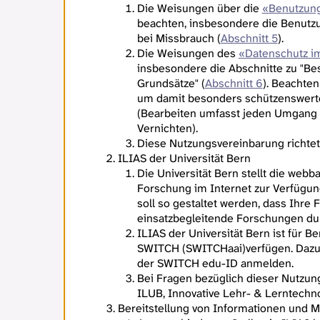
Die Weisungen über die
«Benutzung
beachten, insbesondere die Benutz
bei Missbrauch (
Abschnitt 5
).
Die Weisungen des
«Datenschutz im
insbesondere die Abschnitte zu "Be
Grundsätze" (
Abschnitt 6
). Beachten
um damit besonders schützenswerte
(Bearbeiten umfasst jeden Umgang 
Vernichten).
Diese Nutzungsvereinbarung richtet 
ILIAS der Universität Bern
Die Universität Bern stellt die web
Forschung im Internet zur Verfügung
soll so gestaltet werden, dass Ihre
einsatzbegleitende Forschungen du
ILIAS der Universität Bern ist für B
SWITCH (SWITCHaai)verfügen. Dazu g
der SWITCH edu-ID anmelden.
Bei Fragen bezüglich dieser Nutzun
ILUB, Innovative Lehr- & Lerntechno
Bereitstellung von Informationen und M