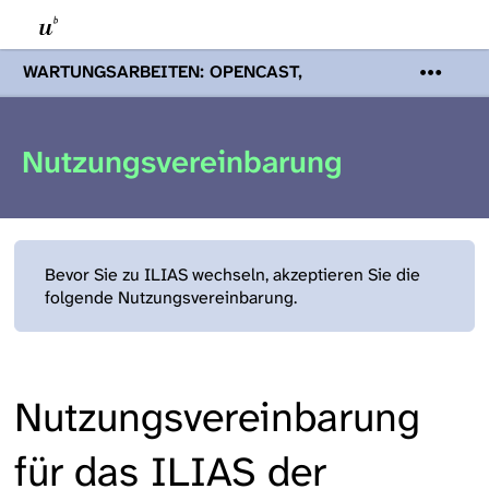
WARTUNGSARBEITEN: OPENCAST,
PODCASTS & TOBIRA
Mi 19. August
2026 08:00 - 16:00 Uhr | Aufgrund von
Wartungsarbeiten an den Opencast-
Nutzungsvereinbarung
Servern werden Ihnen Podcasts,
Opencast-Videos und Tobira nicht zur
Verfügung stehen. Kontakt:
www.podcast.unibe.ch
Bevor Sie zu ILIAS wechseln, akzeptieren Sie die
folgende Nutzungsvereinbarung.
Nutzungsvereinbarung
für das ILIAS der