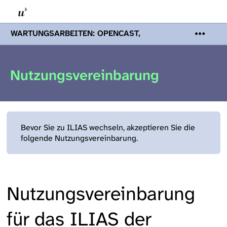
WARTUNGSARBEITEN: OPENCAST,
PODCASTS & TOBIRA
Mi 19. August
2026 08:00 - 16:00 Uhr | Aufgrund von
Wartungsarbeiten an den Opencast-
Nutzungsvereinbarung
Servern werden Ihnen Podcasts,
Opencast-Videos und Tobira nicht zur
Verfügung stehen. Kontakt:
www.podcast.unibe.ch
Bevor Sie zu ILIAS wechseln, akzeptieren Sie die
folgende Nutzungsvereinbarung.
Nutzungsvereinbarung
für das ILIAS der