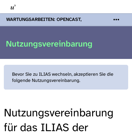
WARTUNGSARBEITEN: OPENCAST,
PODCASTS & TOBIRA
Mi 19. August
2026 08:00 - 16:00 Uhr | Aufgrund von
Wartungsarbeiten an den Opencast-
Nutzungsvereinbarung
Servern werden Ihnen Podcasts,
Opencast-Videos und Tobira nicht zur
Verfügung stehen. Kontakt:
www.podcast.unibe.ch
Bevor Sie zu ILIAS wechseln, akzeptieren Sie die
folgende Nutzungsvereinbarung.
Nutzungsvereinbarung
für das ILIAS der