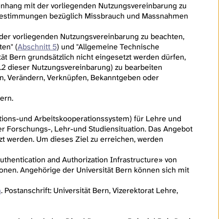
hang mit der vorliegenden Nutzungsvereinbarung zu
 Bestimmungen bezüglich Missbrauch und Massnahmen
er vorliegenden Nutzungsvereinbarung zu beachten,
en" (
Abschnitt 5
) und "Allgemeine Technische
tät Bern grundsätzlich nicht eingesetzt werden dürfen,
2 dieser Nutzungsvereinbarung) zu bearbeiten
n, Verändern, Verknüpfen, Bekanntgeben oder
ern.
mations-und Arbeitskooperationssystem) für Lehre und
der Forschungs-, Lehr-und Studiensituation. Das Angebot
zt werden. Um dieses Ziel zu erreichen, werden
Authentication and Authorization Infrastructure» von
nen. Angehörige der Universität Bern können sich mit
h
. Postanschrift: Universität Bern, Vizerektorat Lehre,