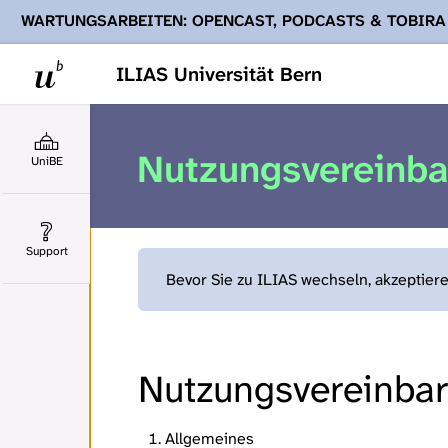
WARTUNGSARBEITEN: OPENCAST, PODCASTS & TOBIRA
Ihnen Podcasts, Opencast-Videos und Tobira nicht zur Verf
ILIAS Universität Bern
Nutzungsvereinb
UniBE
Support
Bevor Sie zu ILIAS wechseln, akzeptier
Nutzungsvereinbaru
Allgemeines