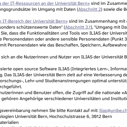
 der IT-Ressourcen an der Universität Bern»
sind im Zusammen
ungsgrundsätze im Umgang mit Daten (
Abschnitt 2
) sowie die
 IT-Bereich der Universität Bern»
sind im Zusammenhang mit d
sonders schützenswerte Daten" (
Abschnitt 3.1
), "Umgang mit Dat
 Sie, dass die Funktionalitäten und Tools von ILIAS der Universi
 Personendaten oder andere sensible Personendaten (Punkt 3.
mit Personendaten wie das Beschaffen, Speichern, Aufbewahre
sich an die Nutzerinnen und Nutzer von ILIAS der Universität B
basierte open source Software ILIAS (Integriertes Lern-, Infor
. Das ILIAS der Universität Bern zielt auf eine Verbesserung 
 Forschungs-, Lehr-und Studienanstrengungen optimal unterstüt
rchgeführt.
enutzerinnen und Benutzer offen, die Zugriff auf die nationale «
ehören Angehörige verschiedener Universitäten und Institutio
gsvereinbarung nehmen Sie bitte Kontakt auf mit:
ilias@unibe.c
logien Universität Bern, Hochschulstrasse 6, 3012 Bern
aterialien