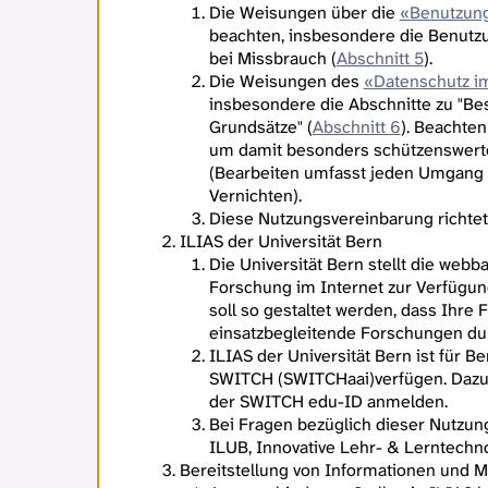
Die Weisungen über die
«Benutzung
beachten, insbesondere die Benutz
bei Missbrauch (
Abschnitt 5
).
Die Weisungen des
«Datenschutz im
insbesondere die Abschnitte zu "Be
Grundsätze" (
Abschnitt 6
). Beachten
um damit besonders schützenswerte
(Bearbeiten umfasst jeden Umgang 
Vernichten).
Diese Nutzungsvereinbarung richtet 
ILIAS der Universität Bern
Die Universität Bern stellt die web
Forschung im Internet zur Verfügung
soll so gestaltet werden, dass Ihre
einsatzbegleitende Forschungen du
ILIAS der Universität Bern ist für B
SWITCH (SWITCHaai)verfügen. Dazu g
der SWITCH edu-ID anmelden.
Bei Fragen bezüglich dieser Nutzun
ILUB, Innovative Lehr- & Lerntechno
Bereitstellung von Informationen und M