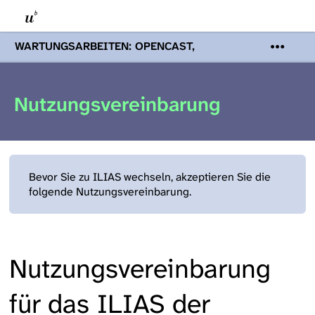
WARTUNGSARBEITEN: OPENCAST,
PODCASTS & TOBIRA
Mi 19. August
2026 08:00 - 16:00 Uhr | Aufgrund von
Wartungsarbeiten an den Opencast-
Nutzungsvereinbarung
Servern werden Ihnen Podcasts,
Opencast-Videos und Tobira nicht zur
Verfügung stehen. Kontakt:
www.podcast.unibe.ch
Bevor Sie zu ILIAS wechseln, akzeptieren Sie die
folgende Nutzungsvereinbarung.
Nutzungsvereinbarung
für das ILIAS der