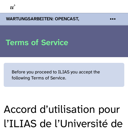
WARTUNGSARBEITEN: OPENCAST,
PODCASTS & TOBIRA
Mi 19. August
2026 08:00 - 16:00 Uhr | Aufgrund von
Wartungsarbeiten an den Opencast-
Terms of Service
Servern werden Ihnen Podcasts,
Opencast-Videos und Tobira nicht zur
Verfügung stehen. Kontakt:
www.podcast.unibe.ch
Before you proceed to ILIAS you accept the
following Terms of Service.
Accord d’utilisation pour
l’ILIAS de l’Université de