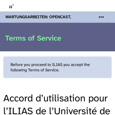
WARTUNGSARBEITEN: OPENCAST,
PODCASTS & TOBIRA
Mi 19. August
2026 08:00 - 16:00 Uhr | Aufgrund von
Wartungsarbeiten an den Opencast-
Terms of Service
Servern werden Ihnen Podcasts,
Opencast-Videos und Tobira nicht zur
Verfügung stehen. Kontakt:
www.podcast.unibe.ch
Before you proceed to ILIAS you accept the
following Terms of Service.
Accord d’utilisation pour
l’ILIAS de l’Université de