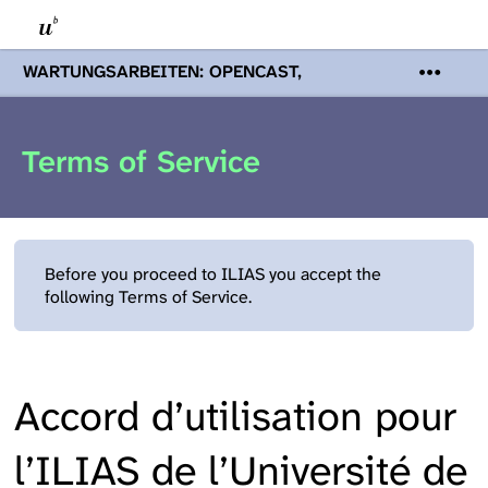
WARTUNGSARBEITEN: OPENCAST,
PODCASTS & TOBIRA
Mi 19. August
2026 08:00 - 16:00 Uhr | Aufgrund von
Wartungsarbeiten an den Opencast-
Terms of Service
Servern werden Ihnen Podcasts,
Opencast-Videos und Tobira nicht zur
Verfügung stehen. Kontakt:
www.podcast.unibe.ch
Before you proceed to ILIAS you accept the
following Terms of Service.
Accord d’utilisation pour
l’ILIAS de l’Université de