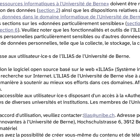
 ressources informatiques à l'Université de Berne»
doivent être r
ation des données (
section 2
) ainsi que les dispositions relative
s données dans le domaine informatique de l'Université de Ber
les sections sur les «données particulièrement sensibles» (
sectio
ection 6
). Veuillez noter que les fonctionnalités et outils de l’
es personnelles particulièrement sensibles ou d'autres données s
de données personnelles, telle que la collecte, le stockage, la co
sse aux utilisateur·ice·s de l’ILIAS de l’Université de Berne.
tion le logiciel open source basé sur le web «ILIAS» (Système i
a recherche sur Internet. L’ILIAS de l'Université de Berne vise à
e manière à soutenir au mieux vos efforts dans ces domaines. Af
.
 accessible aux utilisateur·ice·s disposant d'un accès à la «Au
s de diverses universités et institutions. Les membres de l'Un
cord d'utilisation, veuillez contacter :
ilias@unibe.ch
. Adresse p
novantes à l’Université de Berne), Hochschulstrasse 6, 3012 B
matériel
us avez la possibilité de créer vous-même du contenu et de télé