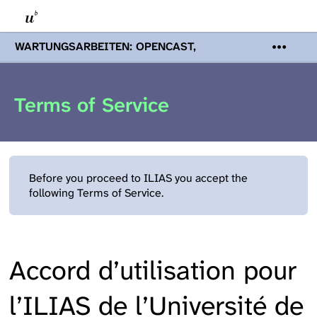
WARTUNGSARBEITEN: OPENCAST,
PODCASTS & TOBIRA
Mi 19. August
2026 08:00 - 16:00 Uhr | Aufgrund von
Wartungsarbeiten an den Opencast-
Terms of Service
Servern werden Ihnen Podcasts,
Opencast-Videos und Tobira nicht zur
Verfügung stehen. Kontakt:
www.podcast.unibe.ch
Before you proceed to ILIAS you accept the
following Terms of Service.
Accord d’utilisation pour
l’ILIAS de l’Université de