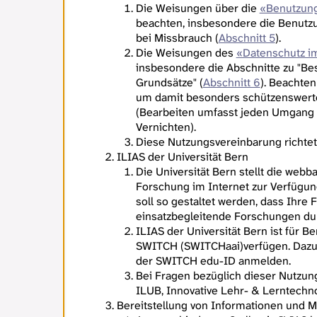
Die Weisungen über die
«Benutzung
beachten, insbesondere die Benutz
bei Missbrauch (
Abschnitt 5
).
Die Weisungen des
«Datenschutz im
insbesondere die Abschnitte zu "Be
Grundsätze" (
Abschnitt 6
). Beachten
um damit besonders schützenswerte
(Bearbeiten umfasst jeden Umgang 
Vernichten).
Diese Nutzungsvereinbarung richtet 
ILIAS der Universität Bern
Die Universität Bern stellt die web
Forschung im Internet zur Verfügung
soll so gestaltet werden, dass Ihre
einsatzbegleitende Forschungen du
ILIAS der Universität Bern ist für B
SWITCH (SWITCHaai)verfügen. Dazu g
der SWITCH edu-ID anmelden.
Bei Fragen bezüglich dieser Nutzun
ILUB, Innovative Lehr- & Lerntechno
Bereitstellung von Informationen und M