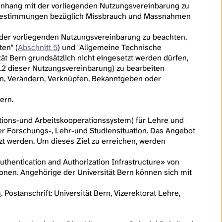
hang mit der vorliegenden Nutzungsvereinbarung zu
 Bestimmungen bezüglich Missbrauch und Massnahmen
er vorliegenden Nutzungsvereinbarung zu beachten,
en" (
Abschnitt 5
) und "Allgemeine Technische
tät Bern grundsätzlich nicht eingesetzt werden dürfen,
2 dieser Nutzungsvereinbarung) zu bearbeiten
n, Verändern, Verknüpfen, Bekanntgeben oder
ern.
mations-und Arbeitskooperationssystem) für Lehre und
der Forschungs-, Lehr-und Studiensituation. Das Angebot
zt werden. Um dieses Ziel zu erreichen, werden
Authentication and Authorization Infrastructure» von
nen. Angehörige der Universität Bern können sich mit
h
. Postanschrift: Universität Bern, Vizerektorat Lehre,