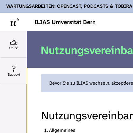
WARTUNGSARBEITEN: OPENCAST, PODCASTS & TOBIRA
Ihnen Podcasts, Opencast-Videos und Tobira nicht zur Verf
ILIAS Universität Bern
Nutzungsvereinb
UniBE
Support
Bevor Sie zu ILIAS wechseln, akzeptier
Nutzungsvereinbaru
Allgemeines