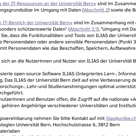
 der IT-Ressourcen an der Universität Bern»
sind im Zusammen
ungsgrundsätze im Umgang mit Daten (
Abschnitt 2
) sowie die
 IT-Bereich der Universität Bern»
sind im Zusammenhang mit d
sonders schützenswerte Daten" (
Abschnitt 3.1
), "Umgang mit Dat
 Sie, dass die Funktionalitäten und Tools von ILIAS der Universi
 Personendaten oder andere sensible Personendaten (Punkt 3.
mit Personendaten wie das Beschaffen, Speichern, Aufbewahre
sich an die Nutzerinnen und Nutzer von ILIAS der Universität B
basierte open source Software ILIAS (Integriertes Lern-, Infor
. Das ILIAS der Universität Bern zielt auf eine Verbesserung 
 Forschungs-, Lehr-und Studienanstrengungen optimal unterstüt
rchgeführt.
enutzerinnen und Benutzer offen, die Zugriff auf die nationale «
ehören Angehörige verschiedener Universitäten und Institutio
gsvereinbarung nehmen Sie bitte Kontakt auf mit:
ilias@unibe.c
logien Universität Bern, Hochschulstrasse 6, 3012 Bern
aterialien