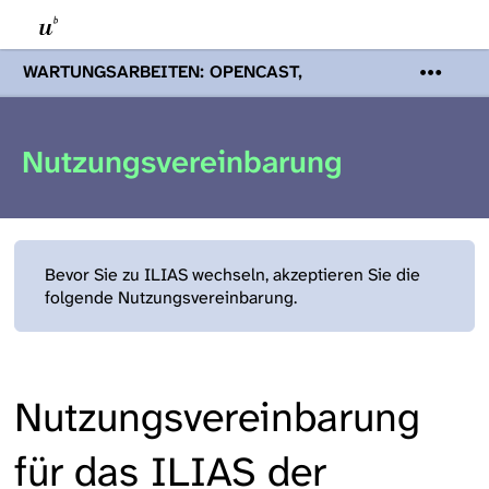
WARTUNGSARBEITEN: OPENCAST,
PODCASTS & TOBIRA
Mi 19. August
2026 08:00 - 16:00 Uhr | Aufgrund von
Wartungsarbeiten an den Opencast-
Nutzungsvereinbarung
Servern werden Ihnen Podcasts,
Opencast-Videos und Tobira nicht zur
Verfügung stehen. Kontakt:
www.podcast.unibe.ch
Bevor Sie zu ILIAS wechseln, akzeptieren Sie die
folgende Nutzungsvereinbarung.
Nutzungsvereinbarung
für das ILIAS der