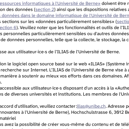
 ressources informatiques à l'Université de Berne»
doivent être r
ation des données (
section 2
) ainsi que les dispositions relative
s données dans le domaine informatique de l'Université de Ber
les sections sur les «données particulièrement sensibles» (
sectio
ection 6
). Veuillez noter que les fonctionnalités et outils de l’
es personnelles particulièrement sensibles ou d'autres données s
de données personnelles, telle que la collecte, le stockage, la co
sse aux utilisateur·ice·s de l’ILIAS de l’Université de Berne.
tion le logiciel open source basé sur le web «ILIAS» (Système i
a recherche sur Internet. L’ILIAS de l'Université de Berne vise à
e manière à soutenir au mieux vos efforts dans ces domaines. Af
.
 accessible aux utilisateur·ice·s disposant d'un accès à la «Au
s de diverses universités et institutions. Les membres de l'Un
cord d'utilisation, veuillez contacter :
ilias@unibe.ch
. Adresse p
novantes à l’Université de Berne), Hochschulstrasse 6, 3012 B
matériel
us avez la possibilité de créer vous-même du contenu et de télé