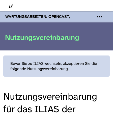
WARTUNGSARBEITEN: OPENCAST,
PODCASTS & TOBIRA
Mi 19. August
2026 08:00 - 16:00 Uhr | Aufgrund von
Wartungsarbeiten an den Opencast-
Nutzungsvereinbarung
Servern werden Ihnen Podcasts,
Opencast-Videos und Tobira nicht zur
Verfügung stehen. Kontakt:
www.podcast.unibe.ch
Bevor Sie zu ILIAS wechseln, akzeptieren Sie die
folgende Nutzungsvereinbarung.
Nutzungsvereinbarung
für das ILIAS der