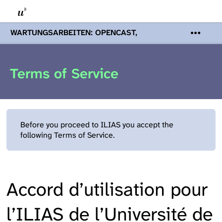
WARTUNGSARBEITEN: OPENCAST,
PODCASTS & TOBIRA
Mi 19. August
2026 08:00 - 16:00 Uhr | Aufgrund von
Wartungsarbeiten an den Opencast-
Terms of Service
Servern werden Ihnen Podcasts,
Opencast-Videos und Tobira nicht zur
Verfügung stehen. Kontakt:
www.podcast.unibe.ch
Before you proceed to ILIAS you accept the
following Terms of Service.
Accord d’utilisation pour
l’ILIAS de l’Université de