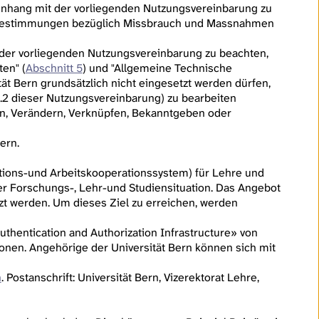
hang mit der vorliegenden Nutzungsvereinbarung zu
 Bestimmungen bezüglich Missbrauch und Massnahmen
er vorliegenden Nutzungsvereinbarung zu beachten,
en" (
Abschnitt 5
) und "Allgemeine Technische
tät Bern grundsätzlich nicht eingesetzt werden dürfen,
2 dieser Nutzungsvereinbarung) zu bearbeiten
n, Verändern, Verknüpfen, Bekanntgeben oder
ern.
mations-und Arbeitskooperationssystem) für Lehre und
der Forschungs-, Lehr-und Studiensituation. Das Angebot
zt werden. Um dieses Ziel zu erreichen, werden
Authentication and Authorization Infrastructure» von
nen. Angehörige der Universität Bern können sich mit
h
. Postanschrift: Universität Bern, Vizerektorat Lehre,