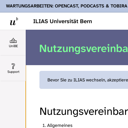
WARTUNGSARBEITEN: OPENCAST, PODCASTS & TOBIRA
Ihnen Podcasts, Opencast-Videos und Tobira nicht zur Verf
ILIAS Universität Bern
Nutzungsvereinb
UniBE
Support
Bevor Sie zu ILIAS wechseln, akzeptier
Nutzungsvereinbaru
Allgemeines