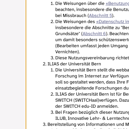
Die Weisungen über die
«Benutzung
beachten, insbesondere die Benutz
bei Missbrauch (
Abschnitt 5
).
Die Weisungen des
«Datenschutz im
insbesondere die Abschnitte zu "Be
Grundsätze" (
Abschnitt 6
). Beachten
um damit besonders schützenswerte
(Bearbeiten umfasst jeden Umgang 
Vernichten).
Diese Nutzungsvereinbarung richtet 
ILIAS der Universität Bern
Die Universität Bern stellt die web
Forschung im Internet zur Verfügung
soll so gestaltet werden, dass Ihre
einsatzbegleitende Forschungen du
ILIAS der Universität Bern ist für B
SWITCH (SWITCHaai)verfügen. Dazu g
der SWITCH edu-ID anmelden.
Bei Fragen bezüglich dieser Nutzun
ILUB, Innovative Lehr- & Lerntechno
Bereitstellung von Informationen und M