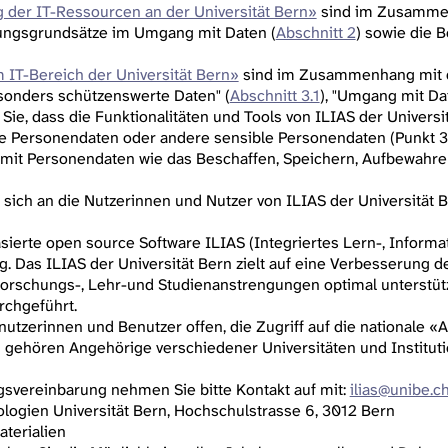
 der IT-Ressourcen an der Universität Bern»
sind im Zusammen
ungsgrundsätze im Umgang mit Daten (
Abschnitt 2
) sowie die
 IT-Bereich der Universität Bern»
sind im Zusammenhang mit d
sonders schützenswerte Daten" (
Abschnitt 3.1
), "Umgang mit Dat
 Sie, dass die Funktionalitäten und Tools von ILIAS der Universi
 Personendaten oder andere sensible Personendaten (Punkt 3.
mit Personendaten wie das Beschaffen, Speichern, Aufbewahre
sich an die Nutzerinnen und Nutzer von ILIAS der Universität B
basierte open source Software ILIAS (Integriertes Lern-, Infor
. Das ILIAS der Universität Bern zielt auf eine Verbesserung 
 Forschungs-, Lehr-und Studienanstrengungen optimal unterstüt
rchgeführt.
enutzerinnen und Benutzer offen, die Zugriff auf die nationale «
ehören Angehörige verschiedener Universitäten und Institutio
gsvereinbarung nehmen Sie bitte Kontakt auf mit:
ilias@unibe.c
logien Universität Bern, Hochschulstrasse 6, 3012 Bern
aterialien