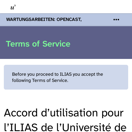
WARTUNGSARBEITEN: OPENCAST,
PODCASTS & TOBIRA
Mi 19. August
2026 08:00 - 16:00 Uhr | Aufgrund von
Wartungsarbeiten an den Opencast-
Terms of Service
Servern werden Ihnen Podcasts,
Opencast-Videos und Tobira nicht zur
Verfügung stehen. Kontakt:
www.podcast.unibe.ch
Before you proceed to ILIAS you accept the
following Terms of Service.
Accord d’utilisation pour
l’ILIAS de l’Université de