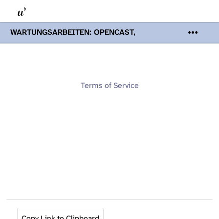
WARTUNGSARBEITEN: OPENCAST,
PODCASTS & TOBIRA
Mi 19. August
2026 08:00 - 16:00 Uhr | Aufgrund von
Wartungsarbeiten an den Opencast-
Servern werden Ihnen Podcasts,
Opencast-Videos und Tobira nicht zur
Terms of Service
Verfügung stehen. Kontakt:
www.podcast.unibe.ch
Copy Link to Clipboard