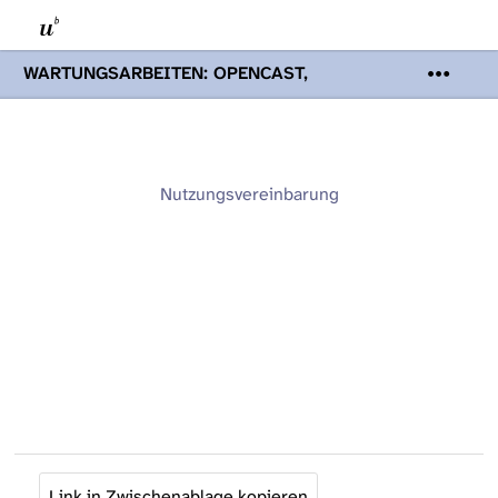
WARTUNGSARBEITEN: OPENCAST,
PODCASTS & TOBIRA
Mi 19. August
2026 08:00 - 16:00 Uhr | Aufgrund von
Wartungsarbeiten an den Opencast-
Servern werden Ihnen Podcasts,
Opencast-Videos und Tobira nicht zur
Nutzungsvereinbarung
Verfügung stehen. Kontakt:
www.podcast.unibe.ch
Link in Zwischenablage kopieren