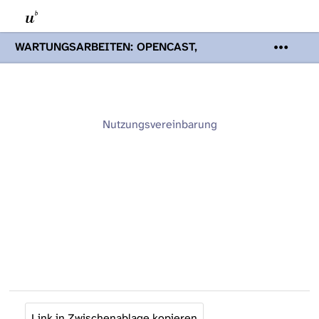
WARTUNGSARBEITEN: OPENCAST,
PODCASTS & TOBIRA
Mi 19. August
2026 08:00 - 16:00 Uhr | Aufgrund von
Wartungsarbeiten an den Opencast-
Servern werden Ihnen Podcasts,
Opencast-Videos und Tobira nicht zur
Nutzungsvereinbarung
Verfügung stehen. Kontakt:
www.podcast.unibe.ch
Link in Zwischenablage kopieren