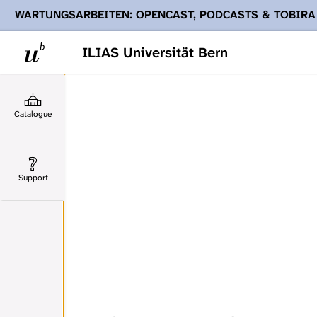
WARTUNGSARBEITEN: OPENCAST, PODCASTS & TOBIRA
Ihnen Podcasts, Opencast-Videos und Tobira nicht zur Verf
ILIAS Universität Bern
Catalogue
Support