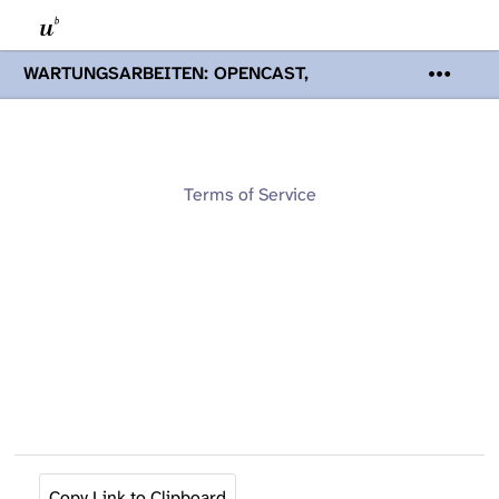
WARTUNGSARBEITEN: OPENCAST,
PODCASTS & TOBIRA
Mi 19. August
2026 08:00 - 16:00 Uhr | Aufgrund von
Wartungsarbeiten an den Opencast-
Servern werden Ihnen Podcasts,
Opencast-Videos und Tobira nicht zur
Terms of Service
Verfügung stehen. Kontakt:
www.podcast.unibe.ch
Copy Link to Clipboard