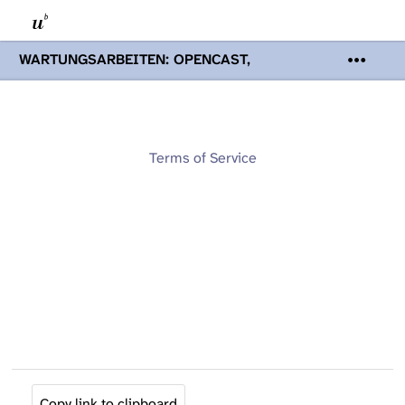
WARTUNGSARBEITEN: OPENCAST,
PODCASTS & TOBIRA
Mi 19. August
2026 08:00 - 16:00 Uhr | Aufgrund von
Wartungsarbeiten an den Opencast-
Servern werden Ihnen Podcasts,
Opencast-Videos und Tobira nicht zur
Terms of Service
Verfügung stehen. Kontakt:
www.podcast.unibe.ch
Copy link to clipboard