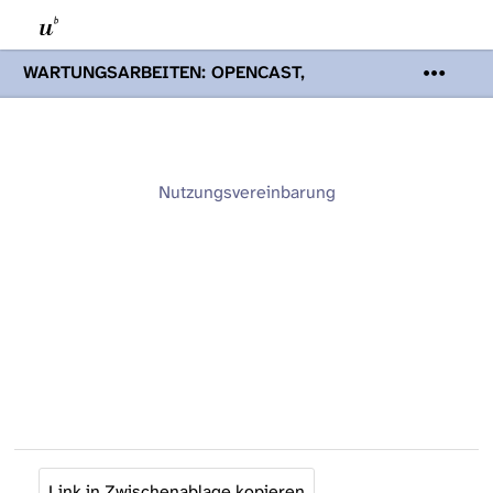
WARTUNGSARBEITEN: OPENCAST,
PODCASTS & TOBIRA
Mi 19. August
2026 08:00 - 16:00 Uhr | Aufgrund von
Wartungsarbeiten an den Opencast-
Servern werden Ihnen Podcasts,
Opencast-Videos und Tobira nicht zur
Nutzungsvereinbarung
Verfügung stehen. Kontakt:
www.podcast.unibe.ch
Link in Zwischenablage kopieren