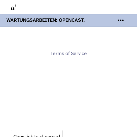
WARTUNGSARBEITEN: OPENCAST,
PODCASTS & TOBIRA
Mi 19. August
2026 08:00 - 16:00 Uhr | Aufgrund von
Wartungsarbeiten an den Opencast-
Servern werden Ihnen Podcasts,
Opencast-Videos und Tobira nicht zur
Terms of Service
Verfügung stehen. Kontakt:
www.podcast.unibe.ch
Copy link to clipboard