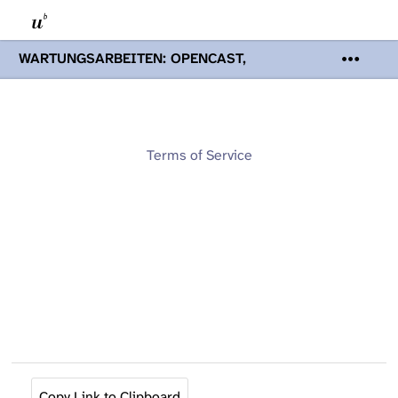
WARTUNGSARBEITEN: OPENCAST,
PODCASTS & TOBIRA
Mi 19. August
2026 08:00 - 16:00 Uhr | Aufgrund von
Wartungsarbeiten an den Opencast-
Servern werden Ihnen Podcasts,
Opencast-Videos und Tobira nicht zur
Terms of Service
Verfügung stehen. Kontakt:
www.podcast.unibe.ch
Copy Link to Clipboard