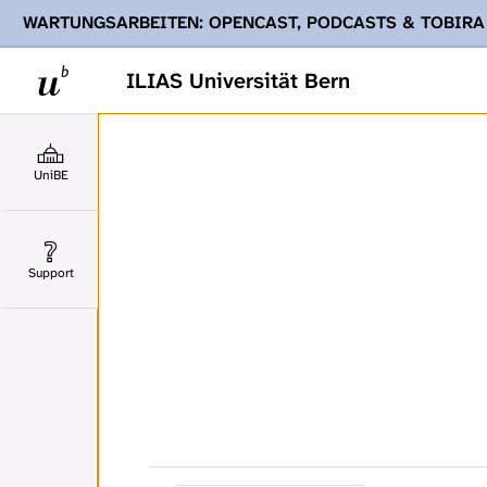
WARTUNGSARBEITEN: OPENCAST, PODCASTS & TOBIRA
Ihnen Podcasts, Opencast-Videos und Tobira nicht zur Verf
ILIAS Universität Bern
UniBE
Support