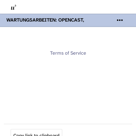
WARTUNGSARBEITEN: OPENCAST,
PODCASTS & TOBIRA
Mi 19. August
2026 08:00 - 16:00 Uhr | Aufgrund von
Wartungsarbeiten an den Opencast-
Servern werden Ihnen Podcasts,
Opencast-Videos und Tobira nicht zur
Terms of Service
Verfügung stehen. Kontakt:
www.podcast.unibe.ch
Copy link to clipboard