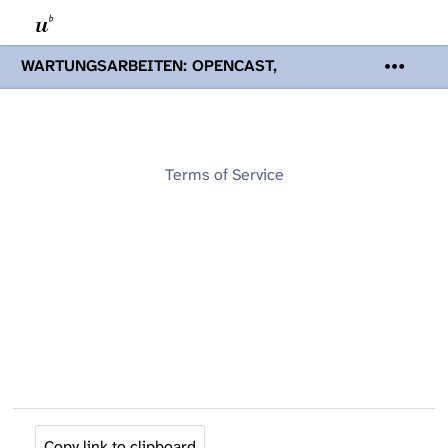
WARTUNGSARBEITEN: OPENCAST,
PODCASTS & TOBIRA
Mi 19. August
2026 08:00 - 16:00 Uhr | Aufgrund von
Wartungsarbeiten an den Opencast-
Servern werden Ihnen Podcasts,
Opencast-Videos und Tobira nicht zur
Terms of Service
Verfügung stehen. Kontakt:
www.podcast.unibe.ch
Copy link to clipboard