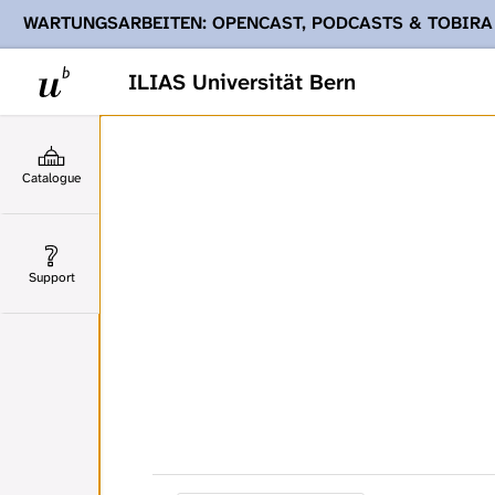
WARTUNGSARBEITEN: OPENCAST, PODCASTS & TOBIRA
Ihnen Podcasts, Opencast-Videos und Tobira nicht zur Verf
ILIAS Universität Bern
Catalogue
Support