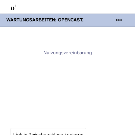
WARTUNGSARBEITEN: OPENCAST,
PODCASTS & TOBIRA
Mi 19. August
2026 08:00 - 16:00 Uhr | Aufgrund von
Wartungsarbeiten an den Opencast-
Servern werden Ihnen Podcasts,
Opencast-Videos und Tobira nicht zur
Nutzungsvereinbarung
Verfügung stehen. Kontakt:
www.podcast.unibe.ch
Link in Zwischenablage kopieren