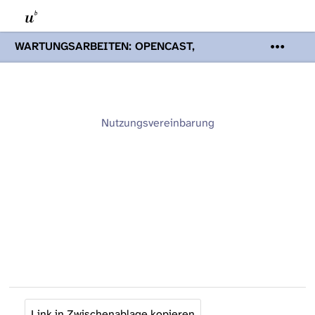
WARTUNGSARBEITEN: OPENCAST,
PODCASTS & TOBIRA
Mi 19. August
2026 08:00 - 16:00 Uhr | Aufgrund von
Wartungsarbeiten an den Opencast-
Servern werden Ihnen Podcasts,
Opencast-Videos und Tobira nicht zur
Nutzungsvereinbarung
Verfügung stehen. Kontakt:
www.podcast.unibe.ch
Link in Zwischenablage kopieren