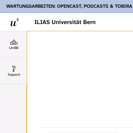
WARTUNGSARBEITEN: OPENCAST, PODCASTS & TOBIRA
Ihnen Podcasts, Opencast-Videos und Tobira nicht zur Verf
ILIAS Universität Bern
UniBE
Support