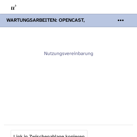
WARTUNGSARBEITEN: OPENCAST,
PODCASTS & TOBIRA
Mi 19. August
2026 08:00 - 16:00 Uhr | Aufgrund von
Wartungsarbeiten an den Opencast-
Servern werden Ihnen Podcasts,
Opencast-Videos und Tobira nicht zur
Nutzungsvereinbarung
Verfügung stehen. Kontakt:
www.podcast.unibe.ch
Link in Zwischenablage kopieren